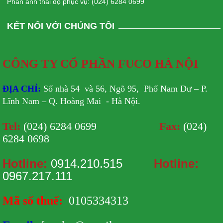
Phản ánh thái độ phục vụ: (024) 6284 0699
KẾT NỐI VỚI CHÚNG TÔI
CÔNG TY CỔ PHẦN FUCO HÀ NỘI
ĐỊA CHỈ:
Số nhà 54 và 56, Ngõ 95, Phố Nam Dư – P.
Lĩnh Nam – Q. Hoàng Mai - Hà Nội.
Tel:
(024) 6284 0699
Fax:
(024)
6284 0698
Hotline:
0914.210.515
Hotline:
0967.217.111
Mã số thuế:
0105334313