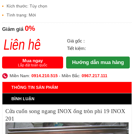
201
Kích thước: Tùy chọn
Tình trạng: Mới
0%
Giảm giá
Liên hệ
Giá gốc :
Tiết kiệm:
Mua ngay
Hướng dẫn mua hàng
Lắp đặt toàn quốc
Miền Nam:
0914.210.515
- Miền Bắc:
0967.217.111
THÔNG TIN SẢN PHẨM
BÌNH LUẬN
Cửa cuốn song ngang INOX ống tròn phi 19 INOX
201