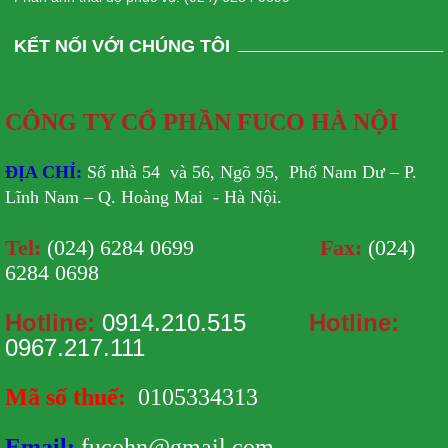
KẾT NỐI VỚI CHÚNG TÔI
CÔNG TY CỔ PHẦN FUCO HÀ NỘI
ĐỊA CHỈ:
Số nhà 54 và 56, Ngõ 95, Phố Nam Dư – P.
Lĩnh Nam – Q. Hoàng Mai - Hà Nội.
Tel:
(024) 6284 0699
Fax:
(024)
6284 0698
Hotline:
0914.210.515
Hotline:
0967.217.111
Mã số thuế:
0105334313
Email:
fucohn@gmail.com